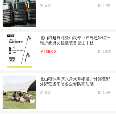
面议
0询价
北山狼越野跑登山杖专业户外超轻碳纤
维折叠男女轻量装备登山手杖
￥269.00
0成交
北山狼钛黑胶八角天幕帐篷户外露营野
外野营遮阳装备全套防雨防晒
面议
0询价